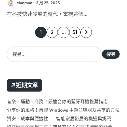
Monmon
2 月 25, 2025
在科技快速發展的時代，電視這個...
文
1
2
...
51
章
搜
分
尋
關
頁
鍵
字
:
近期文章
音樂、運動、商務？最適合你的藍牙耳機推薦指南
分享你的風格！自製 Windows 主題並與朋友共享的方法
資安、成本與便捷性——智能家居發展的機遇與挑戰
科技驅動的電視未來：智慧家居與沉浸式體驗的融合